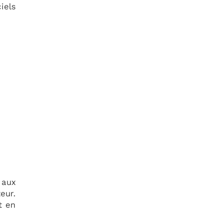
iels
 aux
eur.
t en