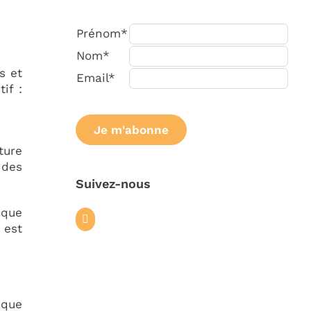
Prénom*
Nom*
s et
Email*
if :
ture
 des
Suivez-nous
aque
 est
aque