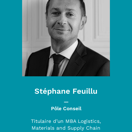
Stéphane Feuillu
—
Pôle Conseil
Titulaire d’un MBA Logistics,
Materials and Supply Chain